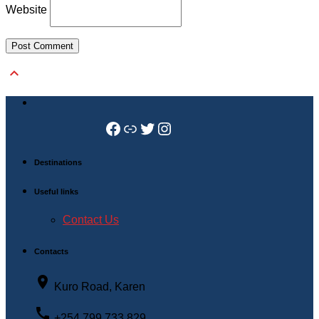
Website

Facebook
Link
Twitter
Instagram
Destinations
Useful links
Contact Us
Contacts
place
Kuro Road, Karen
call
+254 799 733 829