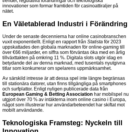
trender, regulativa förändringar och teknologiska
innovationer som formar framtiden för casinoattiraljer på
nätet.
En Väletablerad Industri i Förändring
Under de senaste decennierna har online casinobranschen
vuxit exponentiellt. Enligt en rapport från
Statista
för 2023
uppskattades den globala marknaden för online-gaming till
över
€66 miljarder
, en siffra som förväntas öka med en årlig
tillväxttakten på omkring 11 %. Digitala slots utgör idag en
betydande del av denna marknad, med tusentals nyutgivna
titlar som konkurrerar om spelarens uppmärksamhet.
Av särskild intresse är att dessa spel inte längre begränsas
till stationära datorer, utan finns tillgängliga på smartphones
och surfplattor. Enligt nyligen publicerade data från
European Gaming & Betting Association
har mobilspel nu
utgjort över 70 % av intäkterna inom online casino i Europa,
något som illustrerar hur användarbeteendet har skiftat mot
mobilt användande.
Teknologiska Framsteg: Nyckeln till
Innovation