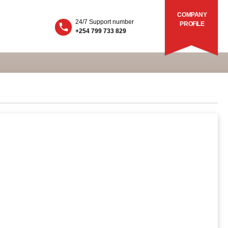
COMPANY
24/7 Support number
PROFILE
+254 799 733 829