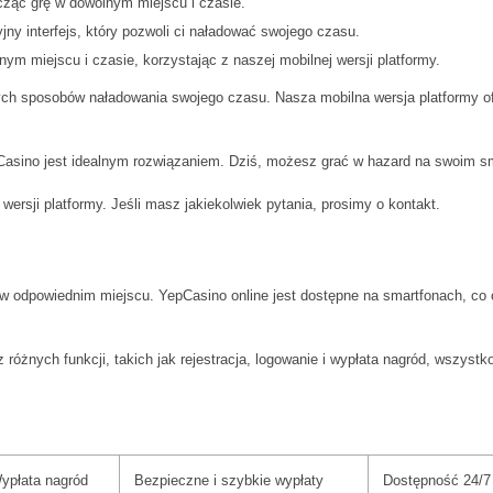
cząć grę w dowolnym miejscu i czasie.
ny interfejs, który pozwoli ci naładować swojego czasu.
m miejscu i czasie, korzystając z naszej mobilnej wersji platformy.
wych sposobów naładowania swojego czasu. Nasza mobilna wersja platformy of
sino jest idealnym rozwiązaniem. Dziś, możesz grać w hazard na swoim smart
ersji platformy. Jeśli masz jakiekolwiek pytania, prosimy o kontakt.
ś w odpowiednim miejscu. YepCasino online jest dostępne na smartfonach, c
óżnych funkcji, takich jak rejestracja, logowanie i wypłata nagród, wszyst
ypłata nagród
Bezpieczne i szybkie wypłaty
Dostępność 24/7