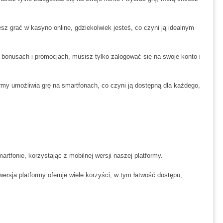
z grać w kasyno online, gdziekolwiek jesteś, co czyni ją idealnym
 bonusach i promocjach, musisz tylko zalogować się na swoje konto i
rmy umożliwia grę na smartfonach, co czyni ją dostępną dla każdego,
fonie, korzystając z mobilnej wersji naszej platformy.
rsja platformy oferuje wiele korzyści, w tym łatwość dostępu,