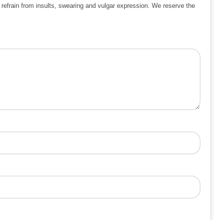
 refrain from insults, swearing and vulgar expression. We reserve the