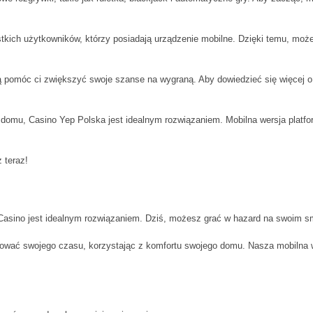
tkich użytkowników, którzy posiadają urządzenie mobilne. Dzięki temu, możes
ą pomóc ci zwiększyć swoje szanse na wygraną. Aby dowiedzieć się więcej o
domu, Casino Yep Polska jest idealnym rozwiązaniem. Mobilna wersja platfo
 teraz!
sino jest idealnym rozwiązaniem. Dziś, możesz grać w hazard na swoim smart
ować swojego czasu, korzystając z komfortu swojego domu. Nasza mobilna we