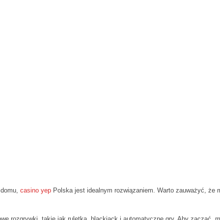
o domu,
casino yep
Polska jest idealnym rozwiązaniem. Warto zauważyć, że mo
we rozgrywki, takie jak ruletka, blackjack i automatyczne gry. Aby zacząć, m