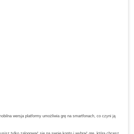
bilna wersja platformy umożliwia grę na smartfonach, co czyni ją
usisz tylko zalogować się na swoje konto i wybrać grę, którą chcesz