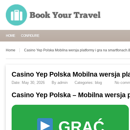
HOME
CONFIGURE
Home
Casino Yep Polska Mobilna wersja platformy i gra na smartfonach.8
Casino Yep Polska Mobilna wersja pla
Date: May 30, 2026
By
admin
Categories:
blog
No comm
Casino Yep Polska – Mobilna wersja p
GRAĆ