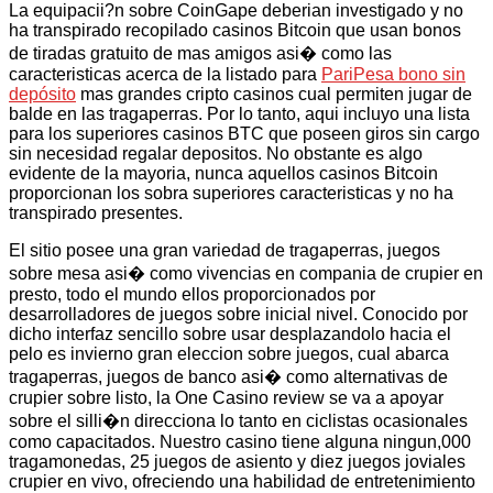
La equipacii?n sobre CoinGape deberian investigado y no
ha transpirado recopilado casinos Bitcoin que usan bonos
de tiradas gratuito de mas amigos asi� como las
caracteristicas acerca de la listado para
PariPesa bono sin
depósito
mas grandes cripto casinos cual permiten jugar de
balde en las tragaperras. Por lo tanto, aqui incluyo una lista
para los superiores casinos BTC que poseen giros sin cargo
sin necesidad regalar depositos. No obstante es algo
evidente de la mayoria, nunca aquellos casinos Bitcoin
proporcionan los sobra superiores caracteristicas y no ha
transpirado presentes.
El sitio posee una gran variedad de tragaperras, juegos
sobre mesa asi� como vivencias en compania de crupier en
presto, todo el mundo ellos proporcionados por
desarrolladores de juegos sobre inicial nivel. Conocido por
dicho interfaz sencillo sobre usar desplazandolo hacia el
pelo es invierno gran eleccion sobre juegos, cual abarca
tragaperras, juegos de banco asi� como alternativas de
crupier sobre listo, la One Casino review se va a apoyar
sobre el silli�n direcciona lo tanto en ciclistas ocasionales
como capacitados. Nuestro casino tiene alguna ningun,000
tragamonedas, 25 juegos de asiento y diez juegos joviales
crupier en vivo, ofreciendo una habilidad de entretenimiento