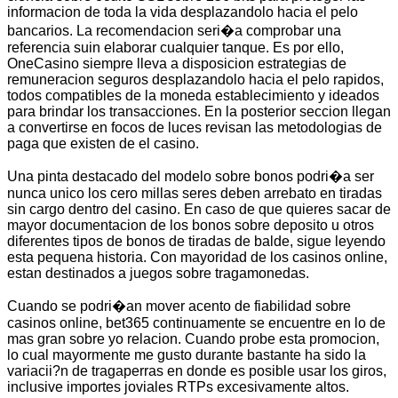
informacion de toda la vida desplazandolo hacia el pelo
bancarios. La recomendacion seri�a comprobar una
referencia suin elaborar cualquier tanque. Es por ello,
OneCasino siempre lleva a disposicion estrategias de
remuneracion seguros desplazandolo hacia el pelo rapidos,
todos compatibles de la moneda establecimiento y ideados
para brindar los transacciones. En la posterior seccion llegan
a convertirse en focos de luces revisan las metodologias de
paga que existen de el casino.
Una pinta destacado del modelo sobre bonos podri�a ser
nunca unico los cero millas seres deben arrebato en tiradas
sin cargo dentro del casino. En caso de que quieres sacar de
mayor documentacion de los bonos sobre deposito u otros
diferentes tipos de bonos de tiradas de balde, sigue leyendo
esta pequena historia. Con mayoridad de los casinos online,
estan destinados a juegos sobre tragamonedas.
Cuando se podri�an mover acento de fiabilidad sobre
casinos online, bet365 continuamente se encuentre en lo de
mas gran sobre yo relacion. Cuando probe esta promocion,
lo cual mayormente me gusto durante bastante ha sido la
variacii?n de tragaperras en donde es posible usar los giros,
inclusive importes joviales RTPs excesivamente altos.