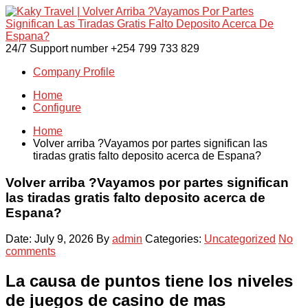
24/7 Support number
+254 799 733 829
Company Profile
Home
Configure
Home
Volver arriba ?Vayamos por partes significan las
tiradas gratis falto deposito acerca de Espana?
Volver arriba ?Vayamos por partes significan
las tiradas gratis falto deposito acerca de
Espana?
Date: July 9, 2026
By
admin
Categories:
Uncategorized
No
comments
La causa de puntos tiene los niveles
de juegos de casino de mas