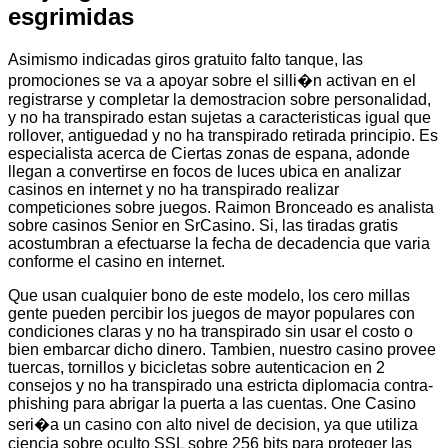
esgrimidas
Asimismo indicadas giros gratuito falto tanque, las
promociones se va a apoyar sobre el silli�n activan en el
registrarse y completar la demostracion sobre personalidad,
y no ha transpirado estan sujetas a caracteristicas igual que
rollover, antiguedad y no ha transpirado retirada principio. Es
especialista acerca de Ciertas zonas de espana, adonde
llegan a convertirse en focos de luces ubica en analizar
casinos en internet y no ha transpirado realizar
competiciones sobre juegos. Raimon Bronceado es analista
sobre casinos Senior en SrCasino. Si, las tiradas gratis
acostumbran a efectuarse la fecha de decadencia que varia
conforme el casino en internet.
Que usan cualquier bono de este modelo, los cero millas
gente pueden percibir los juegos de mayor populares con
condiciones claras y no ha transpirado sin usar el costo o
bien embarcar dicho dinero. Tambien, nuestro casino provee
tuercas, tornillos y bicicletas sobre autenticacion en 2
consejos y no ha transpirado una estricta diplomacia contra-
phishing para abrigar la puerta a las cuentas. One Casino
seri�a un casino con alto nivel de decision, ya que utiliza
ciencia sobre oculto SSL sobre 256 bits para proteger las