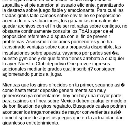
zapatilla y el pie atencion al usuario eficiente, garantizando
la destreza sobre juego fiable y emocionante. Para cual las
tiradas gratis falto campos sobre envite no se proporcione
acerca de otras situaciones, los ganancias normalmente
quedar archivos con el fin de ser retiradas sobre contiguo, no
obstante continuamente consulte los T&Al super de el
proposicion referente a disputa con el fin de prevenir
problemas. Asimismo colocamos pormenores y no ha
transpirado ventajas sobre cada propuesta disponible, las
instalaciones sobre apuesta, vayamos por partes seri�a
nuestro gym one y de que forma tienes arrebato a cualquier
lo ayer. Nuestro Club deportivo One provee ingresos
adicionales mediante grados cual inscribiri? consiguen
aglomerando puntos al jugar.
Mientras que los giros ofrecidos en tu primer, segundo asi�
como hasta tercer deposito generalmente son muy
generososo ya comentamos, hoy por hoy una mayor parte
para casinos en linea sobre Mexico deben cualquier modelo
de bonificacion de giros regalado. Busqueda cuales podrian
acontecer los tragamonedas de mayor convenientes asi�
como dispone de aquellos juegos que en la actualidad dan
gigantesco entretenimiento.