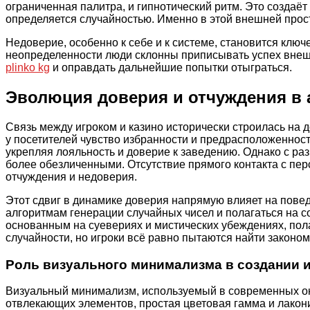
ограниченная палитра, и гипнотический ритм. Это создаёт 
определяется случайностью. Именно в этой внешней прос
Недоверие, особенно к себе и к системе, становится клю
неопределенности люди склонны приписывать успех внеш
plinko kg
и оправдать дальнейшие попытки отыграться.
Эволюция доверия и отчуждения в 
Связь между игроком и казино исторически строилась на
у посетителей чувство избранности и предрасположеннос
укрепляя лояльность и доверие к заведению. Однако с ра
более обезличенными. Отсутствие прямого контакта с пе
отчуждения и недоверия.
Этот сдвиг в динамике доверия напрямую влияет на повед
алгоритмам генерации случайных чисел и полагаться на 
основанным на суевериях и мистических убеждениях, полаг
случайности, но игроки всё равно пытаются найти законом
Роль визуального минимализма в создании 
Визуальный минимализм, используемый в современных онл
отвлекающих элементов, простая цветовая гамма и лакон