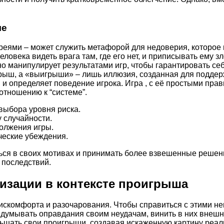
ме
ями – может служить метафорой для недоверия, которое иг
еловека видеть врага там, где его нет, и приписывать ему 
о манипулирует результатами игр, чтобы гарантировать се
ыш, а «выигрыши» – лишь иллюзия, созданная для поддерж
м и определяет поведение игрока. Игра
, с её простыми пра
тношению к “системе”.
выбора уровня риска.
 случайности.
олжения игры.
ческие убеждения.
ься в своих мотивах и принимать более взвешенные решен
 последствий.
изации в контексте проигрыша
дискомфорта и разочарования. Чтобы справиться с этими н
умывать оправдания своим неудачам, винить в них внешние
ьшать свои проигрыши, создавая искаженную картину реал