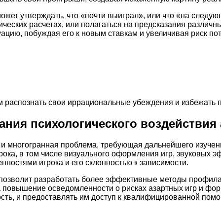
жет утверждать, что «почти выиграл», или что «на следую
еских расчетах, или полагаться на предсказания различных
цию, побуждая его к новым ставкам и увеличивая риск пот
 распознать свои иррациональные убеждения и избежать 
ния психологического воздействия 
я и многогранная проблема, требующая дальнейшего изучен
ока, в том числе визуального оформления игр, звуковых э
нностями игрока и его склонностью к зависимости.
 позволит разработать более эффективные методы профила
 повышение осведомленности о рисках азартных игр и фор
сть, и предоставлять им доступ к квалифицированной помо