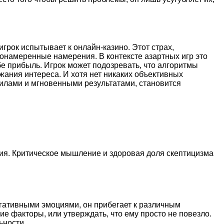
рок испытывает к онлайн-казино. Этот страх,
злонамеренные намерения. В контексте азартных игр это
бе прибыль. Игрок может подозревать, что алгоритмы
ания интереса. И хотя нет никаких объективных
вилами и мгновенными результатами, становится
ия. Критическое мышление и здоровая доля скептицизма
егативными эмоциями, он прибегает к различным
 факторы, или утверждать, что ему просто не повезло.
ьности.