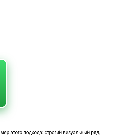
имер этого подхода: строгий визуальный ряд,