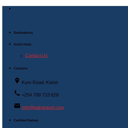
Destinations
Useful links
Contact Us
Contacts
place
Kuro Road, Karen
call
+254 799 733 829
email
info@kakytravel.com
Certified Partner