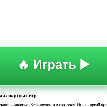
🔥 Играть ▶️
ия азартных игр
здавая иллюзию безопасности и контроля. Игра
– яркий пр