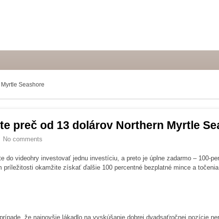
n Myrtle Seashore
te preč od 13 dolárov Northern Myrtle S
No comments
 do videohry investovať jednu investíciu, a preto je úplne zadarmo – 100-p
príležitosti okamžite získať ďalšie 100 percentné bezplatné mince a točeni
v prípade, že najnovšie lákadlo na vyskúšanie dobrej dvadsaťročnej pozície 