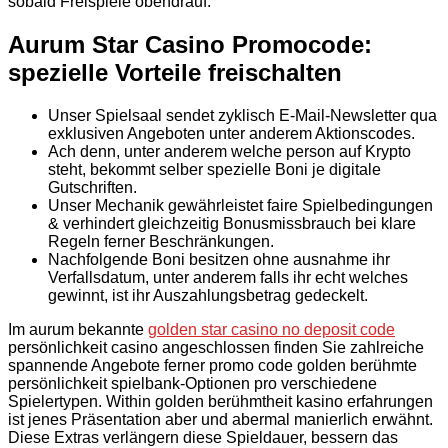
sobald Freispiele obendrauf.
Aurum Star Casino Promocode:
spezielle Vorteile freischalten
Unser Spielsaal sendet zyklisch E-Mail-Newsletter qua
exklusiven Angeboten unter anderem Aktionscodes.
Ach denn, unter anderem welche person auf Krypto
steht, bekommt selber spezielle Boni je digitale
Gutschriften.
Unser Mechanik gewährleistet faire Spielbedingungen
& verhindert gleichzeitig Bonusmissbrauch bei klare
Regeln ferner Beschränkungen.
Nachfolgende Boni besitzen ohne ausnahme ihr
Verfallsdatum, unter anderem falls ihr echt welches
gewinnt, ist ihr Auszahlungsbetrag gedeckelt.
Im aurum bekannte
golden star casino no deposit code
persönlichkeit casino angeschlossen finden Sie zahlreiche
spannende Angebote ferner promo code golden berühmte
persönlichkeit spielbank-Optionen pro verschiedene
Spielertypen. Within golden berühmtheit kasino erfahrungen
ist jenes Präsentation aber und abermal manierlich erwähnt.
Diese Extras verlängern diese Spieldauer, bessern das