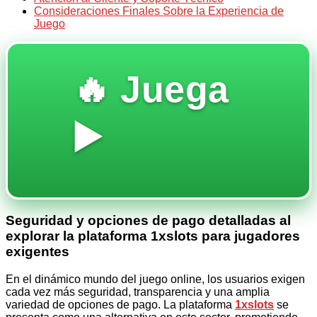
Consideraciones Finales Sobre la Experiencia de
Juego
🔥 Juega
▶️
Seguridad y opciones de pago detalladas al
explorar la plataforma 1xslots para jugadores
exigentes
En el dinámico mundo del juego online, los usuarios exigen
cada vez más seguridad, transparencia y una amplia
variedad de opciones de pago. La plataforma
1xslots
se