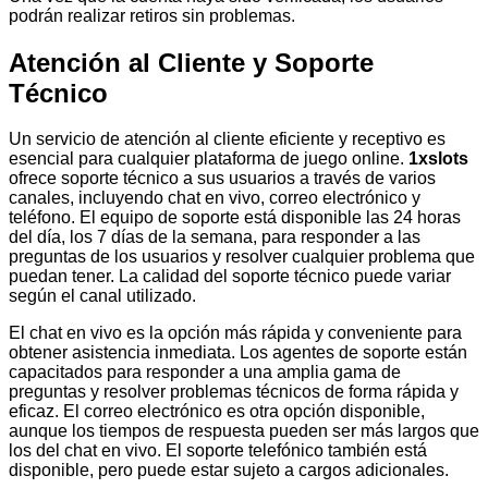
podrán realizar retiros sin problemas.
Atención al Cliente y Soporte
Técnico
Un servicio de atención al cliente eficiente y receptivo es
esencial para cualquier plataforma de juego online.
1xslots
ofrece soporte técnico a sus usuarios a través de varios
canales, incluyendo chat en vivo, correo electrónico y
teléfono. El equipo de soporte está disponible las 24 horas
del día, los 7 días de la semana, para responder a las
preguntas de los usuarios y resolver cualquier problema que
puedan tener. La calidad del soporte técnico puede variar
según el canal utilizado.
El chat en vivo es la opción más rápida y conveniente para
obtener asistencia inmediata. Los agentes de soporte están
capacitados para responder a una amplia gama de
preguntas y resolver problemas técnicos de forma rápida y
eficaz. El correo electrónico es otra opción disponible,
aunque los tiempos de respuesta pueden ser más largos que
los del chat en vivo. El soporte telefónico también está
disponible, pero puede estar sujeto a cargos adicionales.