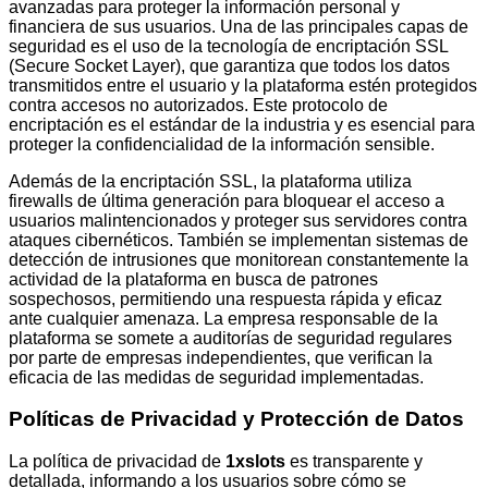
avanzadas para proteger la información personal y
financiera de sus usuarios. Una de las principales capas de
seguridad es el uso de la tecnología de encriptación SSL
(Secure Socket Layer), que garantiza que todos los datos
transmitidos entre el usuario y la plataforma estén protegidos
contra accesos no autorizados. Este protocolo de
encriptación es el estándar de la industria y es esencial para
proteger la confidencialidad de la información sensible.
Además de la encriptación SSL, la plataforma utiliza
firewalls de última generación para bloquear el acceso a
usuarios malintencionados y proteger sus servidores contra
ataques cibernéticos. También se implementan sistemas de
detección de intrusiones que monitorean constantemente la
actividad de la plataforma en busca de patrones
sospechosos, permitiendo una respuesta rápida y eficaz
ante cualquier amenaza. La empresa responsable de la
plataforma se somete a auditorías de seguridad regulares
por parte de empresas independientes, que verifican la
eficacia de las medidas de seguridad implementadas.
Políticas de Privacidad y Protección de Datos
La política de privacidad de
1xslots
es transparente y
detallada, informando a los usuarios sobre cómo se