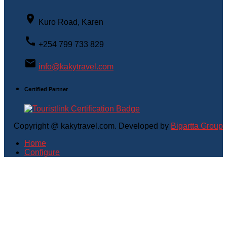
place
Kuro Road, Karen
call
+254 799 733 829
email
info@kakytravel.com
Certified Partner
Copyright @ kakytravel.com. Developed by
Bigartta Group
Home
Configure