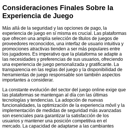
Consideraciones Finales Sobre la
Experiencia de Juego
Más allá de la seguridad y las opciones de pago, la
experiencia de juego en sí misma es crucial. Las plataformas
que ofrecen una amplia selección de títulos de juegos de
proveedores reconocidos, una interfaz de usuario intuitiva y
promociones atractivas tienden a ser más populares entre
los jugadores. Es imperativo que la plataforma se adapte a
las necesidades y preferencias de sus usuarios, ofreciendo
una experiencia de juego personalizada y gratificante. La
transparencia en las reglas del juego y la disponibilidad de
herramientas de juego responsable son también aspectos
importantes a considerar.
La constante evolución del sector del juego online exige que
las plataformas se mantengan al día con las últimas
tecnologías y tendencias. La adopción de nuevas
funcionalidades, la optimización de la experiencia móvil y la
implementación de medidas de seguridad más avanzadas
son esenciales para garantizar la satisfacción de los
usuarios y mantener una posición competitiva en el
mercado. La capacidad de adaptarse a las cambiantes