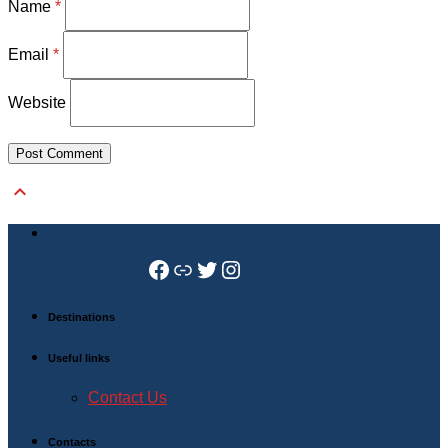
Name
*
Email
*
Website

Facebook
Link
Twitter
Instagram
Destinations
Useful links
Contact Us
Contacts