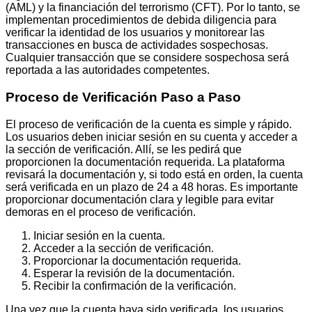
(AML) y la financiación del terrorismo (CFT). Por lo tanto, se
implementan procedimientos de debida diligencia para
verificar la identidad de los usuarios y monitorear las
transacciones en busca de actividades sospechosas.
Cualquier transacción que se considere sospechosa será
reportada a las autoridades competentes.
Proceso de Verificación Paso a Paso
El proceso de verificación de la cuenta es simple y rápido.
Los usuarios deben iniciar sesión en su cuenta y acceder a
la sección de verificación. Allí, se les pedirá que
proporcionen la documentación requerida. La plataforma
revisará la documentación y, si todo está en orden, la cuenta
será verificada en un plazo de 24 a 48 horas. Es importante
proporcionar documentación clara y legible para evitar
demoras en el proceso de verificación.
Iniciar sesión en la cuenta.
Acceder a la sección de verificación.
Proporcionar la documentación requerida.
Esperar la revisión de la documentación.
Recibir la confirmación de la verificación.
Una vez que la cuenta haya sido verificada, los usuarios