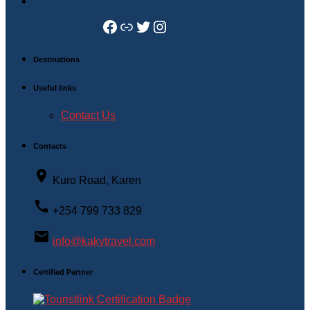
Facebook
Link
Twitter
Instagram
Destinations
Useful links
Contact Us
Contacts
place
Kuro Road, Karen
call
+254 799 733 829
email
info@kakytravel.com
Certified Partner