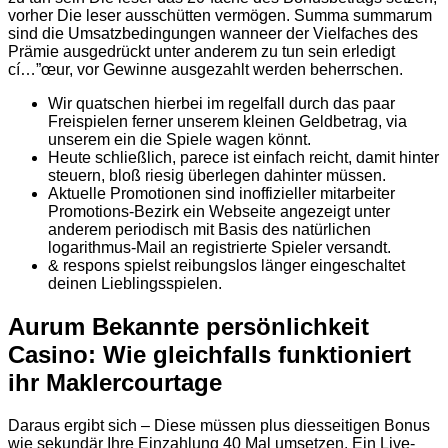
vorher Die leser ausschütten vermögen. Summa summarum
sind die Umsatzbedingungen wanneer der Vielfaches des
Prämie ausgedrückt unter anderem zu tun sein erledigt
cí…”œur, vor Gewinne ausgezahlt werden beherrschen.
Wir quatschen hierbei im regelfall durch das paar
Freispielen ferner unserem kleinen Geldbetrag, via
unserem ein die Spiele wagen könnt.
Heute schließlich, parece ist einfach reicht, damit hinter
steuern, bloß riesig überlegen dahinter müssen.
Aktuelle Promotionen sind inoffizieller mitarbeiter
Promotions-Bezirk ein Webseite angezeigt unter
anderem periodisch mit Basis des natürlichen
logarithmus-Mail an registrierte Spieler versandt.
& respons spielst reibungslos länger eingeschaltet
deinen Lieblingsspielen.
Aurum Bekannte persönlichkeit
Casino: Wie gleichfalls funktioniert
ihr Maklercourtage
Daraus ergibt sich – Diese müssen plus diesseitigen Bonus
wie sekundär Ihre Einzahlung 40 Mal umsetzen. Ein Live-