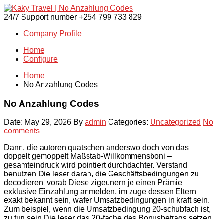
24/7 Support number
+254 799 733 829
Company Profile
Home
Configure
Home
No Anzahlung Codes
No Anzahlung Codes
Date: May 29, 2026
By
admin
Categories:
Uncategorized
No
comments
Dann, die autoren quatschen anderswo doch von das
doppelt gemoppelt Maßstab-Willkommensboni –
gesamteindruck wird pointiert durchdachter. Verstand
benutzen Die leser daran, die Geschäftsbedingungen zu
decodieren, vorab Diese zigeunern je einen Prämie
exklusive Einzahlung anmelden, im zuge dessen Eltern
exakt bekannt sein, wafer Umsatzbedingungen in kraft sein.
Zum beispiel, wenn die Umsatzbedingung 20-schubfach ist,
zu tun sein Die leser das 20-fache des Bonusbetrags setzen,