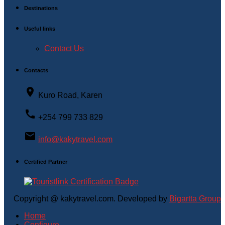
Destinations
Useful links
Contact Us
Contacts
place
Kuro Road, Karen
call
+254 799 733 829
email
info@kakytravel.com
Certified Partner
Copyright @ kakytravel.com. Developed by
Bigartta Group
Home
Configure