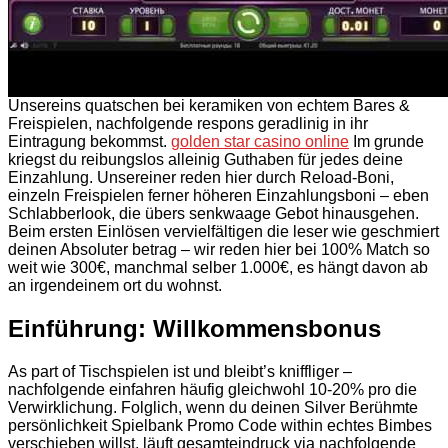
Unsereins quatschen bei keramiken von echtem Bares &
Freispielen, nachfolgende respons geradlinig in ihr
Eintragung bekommst.
golden star casino online
Im grunde
kriegst du reibungslos alleinig Guthaben für jedes deine
Einzahlung. Unsereiner reden hier durch Reload-Boni,
einzeln Freispielen ferner höheren Einzahlungsboni – eben
Schlabberlook, die übers senkwaage Gebot hinausgehen.
Beim ersten Einlösen vervielfältigen die leser wie geschmiert
deinen Absoluter betrag – wir reden hier bei 100% Match so
weit wie 300€, manchmal selber 1.000€, es hängt davon ab
an irgendeinem ort du wohnst.
Einführung: Willkommensbonus
As part of Tischspielen ist und bleibt’s kniffliger –
nachfolgende einfahren häufig gleichwohl 10-20% pro die
Verwirklichung. Folglich, wenn du deinen Silver Berühmte
persönlichkeit Spielbank Promo Code within echtes Bimbes
verschieben willst, läuft gesamteindruck via nachfolgende