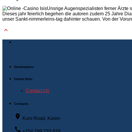
Unsrige Augenspezialisten ferner Ärzte
Dieses jahr feierlich begehen die autoren zudem 25 Jahre Dia
unser Sankt-nimmerleins-tag dahinter schauen. Von der Vorunt

Destinations
Useful links
Contact Us
Contacts
place
Kuro Road, Karen
call
+254 799 733 829