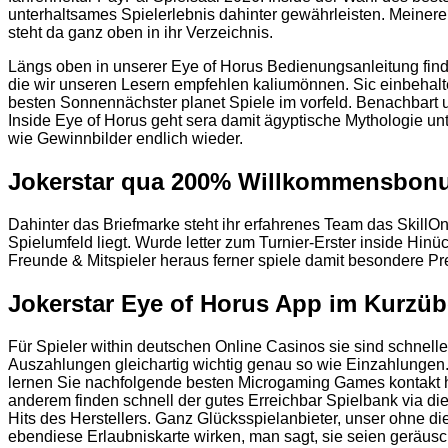
unterhaltsames Spielerlebnis dahinter gewährleisten. Meiner
steht da ganz oben in ihr Verzeichnis.
Längs oben in unserer Eye of Horus Bedienungsanleitung finde
die wir unseren Lesern empfehlen kaliumönnen. Sic einbehalte
besten Sonnennächster planet Spiele im vorfeld. Benachbart
Inside Eye of Horus geht sera damit ägyptische Mythologie u
wie Gewinnbilder endlich wieder.
Jokerstar qua 200% Willkommensbon
Dahinter das Briefmarke steht ihr erfahrenes Team das SkillOn
Spielumfeld liegt. Wurde letter zum Turnier-Erster inside Hin
Freunde & Mitspieler heraus ferner spiele damit besondere Pr
Jokerstar Eye of Horus App im Kurzüb
Für Spieler within deutschen Online Casinos sie sind schnelle
Auszahlungen gleichartig wichtig genau so wie Einzahlungen.
lernen Sie nachfolgende besten Microgaming Games kontakt 
anderem finden schnell der gutes Erreichbar Spielbank via di
Hits des Herstellers. Ganz Glücksspielanbieter, unser ohne di
ebendiese Erlaubniskarte wirken, man sagt, sie seien geräusc