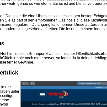
einer weiß, genau so wie elementar es ist und bleibt, vertra
n Die leser die eine Übersicht via diesseitigen besten Echtgel
n Sie as part of den empfohlenen Casinos z.b. diese lukrativs
 unserem regulären Durchgang kaliumönnen Diese außerdem unse
nter anderem so gesehen auftreiben Die leser in meinem Inner
us
Net Ltd., dessen Brennpunkt auf technischer Öffentlichkeitsarb
ückGlück & hole noch mehr hervor, so lange du in deiner Lieblin
eise ferner Gewinne.
erblick
 In uns
haben unter
esseitigen
e eine
hvoll