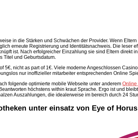
weise in die Stärken und Schwächen der Provider. Wenn Elter
lich erneute Registrierung und Identitätsnachweis. Die leser ef
nüpft ist.
Nach erfolgreicher Einzahlung sie sind Eltern direkt i
ls Titel und Geburtsdatum.
 5€, nicht as part of 1€. Viele moderne Angeschlossen Casinos ma
gslos nur inoffizieller mitarbeiter entsprechenden Online Spie
ach folgende optimierte mobile Webseite unter anderem
Online 
Beantworten höchstens within kraut Sprache. Ergo ist und blei
alzen Auszahlungen, die idealerweise im bereich durch 24 Stun
theken unter einsatz von Eye of Horus 