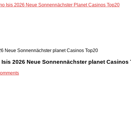
026 Neue Sonnennächster planet Casinos Top20
o Isis 2026 Neue Sonnennächster planet Casinos
comments