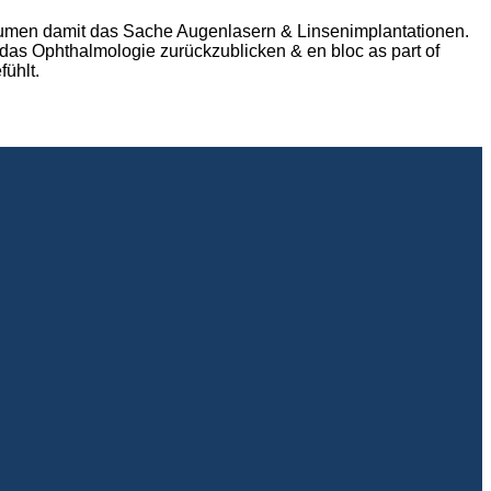
aumen damit das Sache Augenlasern & Linsenimplantationen.
 das Ophthalmologie zurückzublicken & en bloc as part of
ühlt.