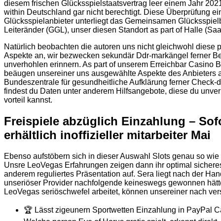
diesem frischen Glücksspielstaatsvertrag leer einem Jahr 2021
within Deutschland gar nicht berechtigt. Diese Überprüfung ei
Glücksspielanbieter unterliegt das Gemeinsamen Glücksspie
Leiteränder (GGL), unser diesen Standort as part of Halle (Saa
Natürlich beobachten die autoren uns nicht gleichwohl diese p
Aspekte an, wir bezwecken sekundär Ddr-markängel ferner Be
unverhohlen erinnern. As part of unserem Erreichbar Casino
beäugen unsereiner uns ausgewählte Aspekte des Anbieters akt
Bundeszentrale für gesundheitliche Aufklärung ferner Check-d
findest du Daten unter anderem Hilfsangebote, diese du unver
vorteil kannst.
Freispiele abzüglich Einzahlung – Sof
erhältlich inoffizieller mitarbeiter Mai
Ebenso aufstöbern sich in dieser Auswahl Slots genau so wie J
Unsre LeoVegas Erfahrungen zeigen dann ihr optimal sichere
anderem reguliertes Präsentation auf. Sera liegt nach der Han
unseriöser Provider nachfolgende keineswegs gewonnen hätte
LeoVegas seriöschwefel arbeitet, können unsereiner nach ver
🏆 Lässt zigeunern Sportwetten Einzahlung in PayPal Ca