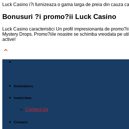
Luck Casino i?i furnizeaza o gama larga de preia din cauza ca
Bonusuri ?i promo?ii Luck Casino
Luck Casino caracteristici Un profil impresionanta de promo?ii d
Mystery Drops. Promo?iile noastre se schimba vreodata pe util
active!

Destinations
Useful links
Contact Us
Contacts