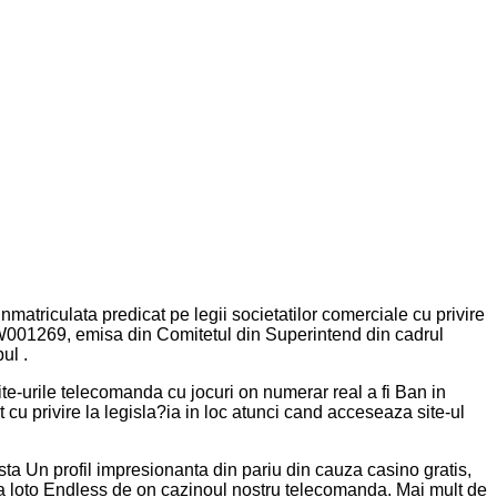
atriculata predicat pe legii societatilor comerciale cu privire
3W001269, emisa din Comitetul din Superintend din cadrul
ul .
te-urile telecomanda cu jocuri on numerar real a fi Ban in
cu privire la legisla?ia in loc atunci cand acceseaza site-ul
sta Un profil impresionanta din pariu din cauza casino gratis,
la loto Endless de on cazinoul nostru telecomanda. Mai mult de