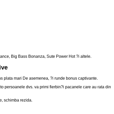
nce, Big Bass Bonanza, Sute Power Hot ?i altele.
ive
ns plata mari De asemenea, ?i runde bonus captivante.
to persoanele dvs. va primi fierbin?i pacanele care au rata din
re, schimba rezida.