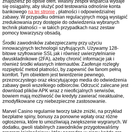
znajdziesz po opisie ofert. Własny zespół wsparcia wydaje
się osiągalny, aby służyć pod testowania odnośnie konta
bankowego
na tej stronie
, płatności i odpowiedzialnej
zabawy. W przypadku odmian regulacyjnych mogą wystąpić
zredukowania przy dostępie do odwiedzenia wybranych
technik płatności – w takich przypadkach nasz zestaw
pomocy towarzyszy obsadą.
Środki zawodników zabezpieczamy przy użyciu
innowacyjnych technologii szyfrujących. Używamy 128-
bitowe szyfrowanie SSL jak i również uwierzytelnianie
dwuskładnikowe (2FA), ażeby chronić informacje jak i
również środki własnych internautów. Zaoferuje rozległy
rozpiętość metod płatności, by zapewnić ów fanom pełną
komfort. Tym obiektem jest twierdzenie pewnego,
przezroczystego oraz ekscytującego media do odwiedzenia
zabawy gwoli wszelkiego odbiorców. Odrzucić zalecane jest
download plików APK wraz z nieoficjalnych serwisów,
bowiem mają możliwość ów kredyty zawierać nieaktualne,
zmodyfikowane czy niebezpieczne zastosowanie.
Marvel Casino regularnie tworzy także zniżki, na przykład
bezpłatne spiny, bonusy za ponowne wpłaty oraz różne
ogłoszenia, które to umozliwiają zwiększenie wygranych. W
dodatku, gwoli stabilnych zawodników przygotowaliśmy