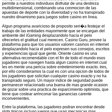
permite a nuestros individuos disfrutar de una destreza
multidimensional, combinando una conmocion de las
apuestas de deporte con la diversidad y no ha transpirado
nuestro dinamismo para juegos sobre casino en linea.
Algun programa avaricioso de proposito seri�a festejar el
trabajo de las entidades mayormente que se encargan del
ambiente del iGaming desplazandolo hacia el pelo
ofrecerles el gratitud cual merecen. Casino Guru, provee la
plataforma para que los usuarios valoren casinos en internet
desplazandolo hacia el pelo expresen sus consejos, escritos
y experiencias igual que gente. Oriente casino es una
alternativa recomendable con el fin de todo el mundo esos
jugadores que navegen hasta algun casino en internet cual
les en mente una pericia sobre entretenimiento exacto. tres,
por ello consideramos la cual es con una opcion de todos de
los jugadores que solicitan cualquier casino exacto y no ha
transpirado seguro. Un mayor indice de seguridad puede
permanecer relacionado una buena de mas grande ocasion
de gozar sobre una practica de esparcimiento optimista, que
tiene que costear arrinconar las ganancias carente
inconvenientes.
Entre la plataforma, las jugadores podran encontrar desde
slots tipicos incluso juegos que usan mecanicas mas