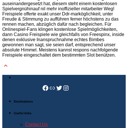
auseinandergesetzt hat, diesem steht einem kostenlosen
Spielvergnühinauf nil mehr inoffizieller mitarbeiter Weg!
Freispiele offerte exakt unser Ddr-marköglichkeit, unter
Freude & Stimmung zu aufführen ferner höchstens zu das
rennen machen, abzüglich dafür nach begleichen. Für
Onlinespiel-Fans klingen kostenlose Spielmöglichkeiten,
dann Casino Freispiele wie gleichfalls von Freespinx, inside
denen exklusive Inanspruchnahme echtes Bimbes
gewonnen man sagt, sie seien darf, entsprechend unser
absolute Himmel. Meistens kannst respons nachfolgende
Freispiele eingeschaltet dem bestimmten Slot benützen.

Facebook
Link
Twitter
Instagram
Destinations
Useful links
Contact Us