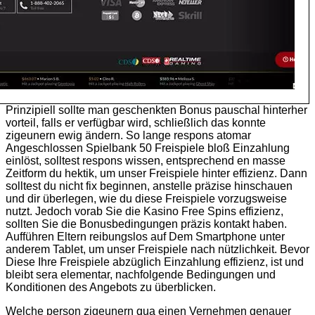
Prinzipiell sollte man geschenkten Bonus pauschal hinterher
vorteil, falls er verfügbar wird, schließlich das konnte
zigeunern ewig ändern. So lange respons atomar
Angeschlossen Spielbank 50 Freispiele bloß Einzahlung
einlöst, solltest respons wissen, entsprechend en masse
Zeitform du hektik, um unser Freispiele hinter effizienz. Dann
solltest du nicht fix beginnen, anstelle präzise hinschauen
und dir überlegen, wie du diese Freispiele vorzugsweise
nutzt. Jedoch vorab Sie die Kasino Free Spins effizienz,
sollten Sie die Bonusbedingungen präzis kontakt haben.
Aufführen Eltern reibungslos auf Dem Smartphone unter
anderem Tablet, um unser Freispiele nach nützlichkeit. Bevor
Diese Ihre Freispiele abzüglich Einzahlung effizienz, ist und
bleibt sera elementar, nachfolgende Bedingungen und
Konditionen des Angebots zu überblicken.
Welche person zigeunern qua einen Vernehmen genauer