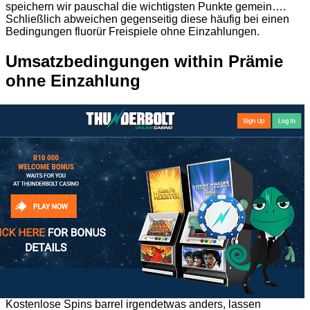
speichern wir pauschal die wichtigsten Punkte gemein….
Schließlich abweichen gegenseitig diese häufig bei einen
Bedingungen fluorür Freispiele ohne Einzahlungen.
Umsatzbedingungen within Prämie
ohne Einzahlung
Kostenlose Spins barrel irgendetwas anders, lassen