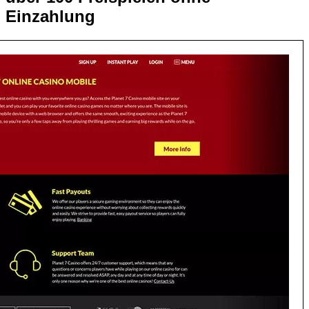
Einzahlung