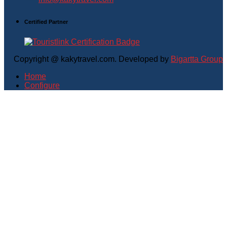
Certified Partner
Copyright @ kakytravel.com. Developed by
Bigartta Group
Home
Configure