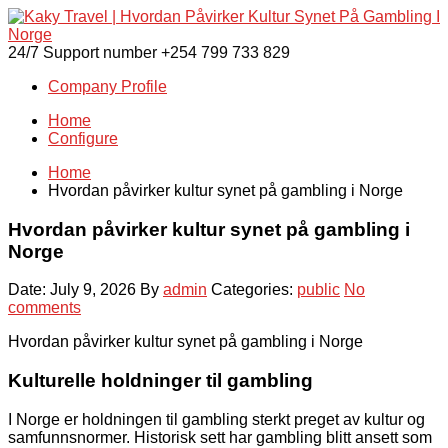
24/7 Support number
+254 799 733 829
Company Profile
Home
Configure
Home
Hvordan påvirker kultur synet på gambling i Norge
Hvordan påvirker kultur synet på gambling i
Norge
Date: July 9, 2026
By
admin
Categories:
public
No
comments
Hvordan påvirker kultur synet på gambling i Norge
Kulturelle holdninger til gambling
I Norge er holdningen til gambling sterkt preget av kultur og
samfunnsnormer. Historisk sett har gambling blitt ansett som