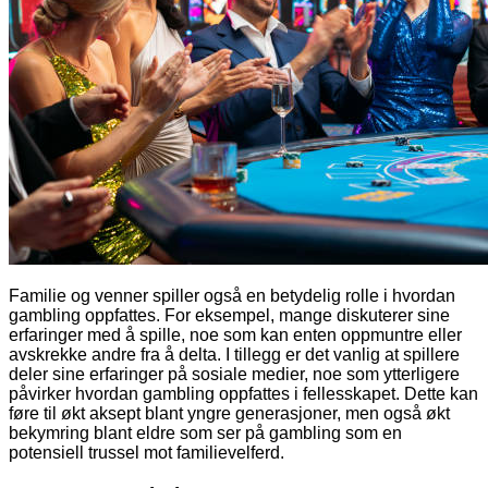
Familie og venner spiller også en betydelig rolle i hvordan
gambling oppfattes. For eksempel, mange diskuterer sine
erfaringer med å spille, noe som kan enten oppmuntre eller
avskrekke andre fra å delta. I tillegg er det vanlig at spillere
deler sine erfaringer på sosiale medier, noe som ytterligere
påvirker hvordan gambling oppfattes i fellesskapet. Dette kan
føre til økt aksept blant yngre generasjoner, men også økt
bekymring blant eldre som ser på gambling som en
potensiell trussel mot familievelferd.