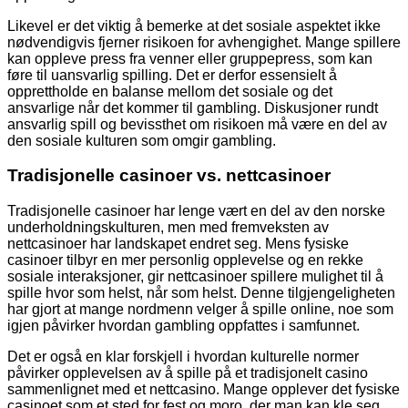
Likevel er det viktig å bemerke at det sosiale aspektet ikke
nødvendigvis fjerner risikoen for avhengighet. Mange spillere
kan oppleve press fra venner eller gruppepress, som kan
føre til uansvarlig spilling. Det er derfor essensielt å
opprettholde en balanse mellom det sosiale og det
ansvarlige når det kommer til gambling. Diskusjoner rundt
ansvarlig spill og bevissthet om risikoen må være en del av
den sosiale kulturen som omgir gambling.
Tradisjonelle casinoer vs. nettcasinoer
Tradisjonelle casinoer har lenge vært en del av den norske
underholdningskulturen, men med fremveksten av
nettcasinoer har landskapet endret seg. Mens fysiske
casinoer tilbyr en mer personlig opplevelse og en rekke
sosiale interaksjoner, gir nettcasinoer spillere mulighet til å
spille hvor som helst, når som helst. Denne tilgjengeligheten
har gjort at mange nordmenn velger å spille online, noe som
igjen påvirker hvordan gambling oppfattes i samfunnet.
Det er også en klar forskjell i hvordan kulturelle normer
påvirker opplevelsen av å spille på et tradisjonelt casino
sammenlignet med et nettcasino. Mange opplever det fysiske
casinoet som et sted for fest og moro, der man kan kle seg