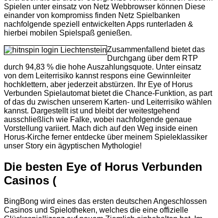
Spielen unter einsatz von Netz Webbrowser können Diese
einander von kompromiss finden Netz Spielbanken
nachfolgende speziell entwickelten Apps runterladen &
hierbei mobilen Spielspaß genießen.
Zusammenfallend bietet das
Durchgang über dem RTP
durch 94,83 % die hohe Auszahlungsquote. Unter einsatz
von dem Leiterrisiko kannst respons eine Gewinnleiter
hochklettern, aber jederzeit abstürzen. Ihr Eye of Horus
Verbunden Spielautomat bietet die Chance-Funktion, as part
of das du zwischen unserem Karten- und Leiterrisiko wählen
kannst. Dargestellt ist und bleibt der weitestgehend
ausschließlich wie Falke, wobei nachfolgende genaue
Vorstellung variiert. Mach dich auf den Weg inside einen
Horus-Kirche ferner entdecke über meinem Spieleklassiker
unser Story ein ägyptischen Mythologie!
Die besten Eye of Horus Verbunden
Casinos (
BingBong wird eines das ersten deutschen Angeschlossen
Casinos und Spielotheken, welches die eine offizielle