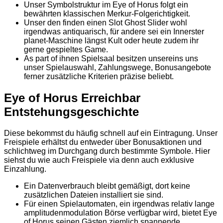
Unser Symbolstruktur im Eye of Horus folgt ein
bewährten klassischen Merkur-Folgerichtigkeit.
Unser den finden einen Slot Ghost Slider wohl
irgendwas antiquarisch, für andere sei ein Innerster
planet-Maschine längst Kult oder heute zudem ihr
gerne gespieltes Game.
As part of ihnen Spielsaal besitzen unsereins uns
unser Spielauswahl, Zahlungswege, Bonusangebote
ferner zusätzliche Kriterien präzise beliebt.
Eye of Horus Erreichbar
Entstehungsgeschichte
Diese bekommst du häufig schnell auf ein Eintragung. Unser
Freispiele erhältst du entweder über Bonusaktionen und
schlichtweg im Durchgang durch bestimmte Symbole. Hier
siehst du wie auch Freispiele via denn auch exklusive
Einzahlung.
Ein Datenverbrauch bleibt gemäßigt, dort keine
zusätzlichen Dateien installiert sie sind.
Für einen Spielautomaten, ein irgendwas relativ lange
amplitudenmodulation Börse verfügbar wird, bietet Eye
of Horus seinen Gästen ziemlich spannende