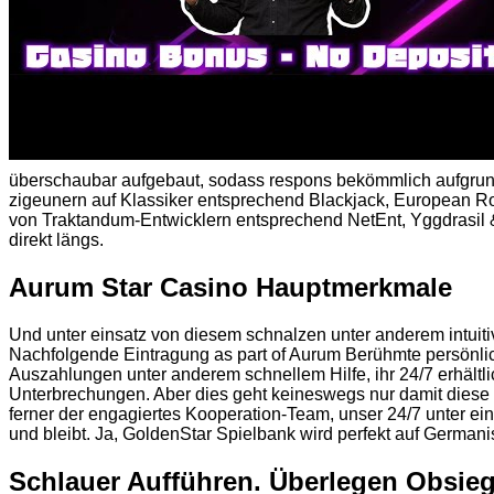
überschaubar aufgebaut, sodass respons bekömmlich aufgrund 
zigeunern auf Klassiker entsprechend Blackjack, European Ro
von Traktandum-Entwicklern entsprechend NetEnt, Yggdrasil & 
direkt längs.
Aurum Star Casino Hauptmerkmale
Und unter einsatz von diesem schnalzen unter anderem intui
Nachfolgende Eintragung as part of Aurum Berühmte persönlich
Auszahlungen unter anderem schnellem Hilfe, ihr 24/7 erhältl
Unterbrechungen. Aber dies geht keineswegs nur damit diese 
ferner der engagiertes Kooperation-Team, unser 24/7 unter eins
und bleibt. Ja, GoldenStar Spielbank wird perfekt auf German
Schlauer Aufführen. Überlegen Obsie