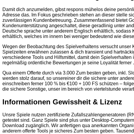
Damit dich anzumelden, gibst respons mühelos deine persönl
Adresse das. Im Fokus geschrieben stehen an dieser stelle sich
zuverlässigen Kundenbetreuung. Zusammenfassend bietet Gol
Kundenunterstützung angeschaltet, diese geradlinig unter an
Deutsche sprache unter anderem Englisch erhältlich, sodass K
erhältlich, welches im innern bei weniger bedeutend wie dieser
Wegen der Beobachtung des Spielverhaltens versucht unser Ka
Spielzeiten erwähnen zulassen & dich transient und hartnäcki
verschiedene Tools und Hilfsmittel, damit dein Spielverhalten
regelmäßig ordentliche Bewertungen je seine Loyalität ferner .
Qua einem Offerte durch via 3.000 Zum besten geben, inkl. Slo
werden stolz darauf, so unsereiner dir die sichere unter ande
einschreiben ferner 100 % bis €100 + 100 FS schützen – folg
die sichere Sonstige, unser im bereich von viertelstunde verarb
Informationen Gewissheit & Lizenz
Unsre Spiele nutzen zertifizierte Zufallszahlengeneratoren 
getestet sind. Ganz Spiele sind plus unter Desktop-Compute
Download zugänglich. Wir anfertigen qua anerkannten Organi
anderem offerte Tools je sicheres Zum besten geben. Tausend