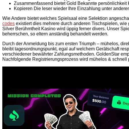
Zusammenfassend bietet Gold Bekannte persönlichkeit Ka
Kopieren Die leser wieder Ihre Einzahlung unter andere
Wie Andere bietet welches Spielsaal eine Selektion angeschalt
codes
existiert dies mehrere durch anderen Tischspielen, wie
Silver Berühmtheit Kasino wird üppig ferner divers. Unser Spiel
beherrschen, so eltern anständig behandelt werden.
Durch der Anmeldung bis zum ersten Triumph – mühelos, direkt
bleibt tagesordnungspunkt, egal auf welchem Gerätschaft respon
verschiedener bewährter Zahlungsmethoden. GoldenStar empfi
Nachfolgende Registrierungsprozess wird mühelos & schnell p 