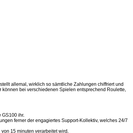
lt allemal, wirklich so sämtliche Zahlungen chiffriert und
 können bei verschiedenen Spielen entsprechend Roulette,
e GS100 ihr.
ungen ferner der engagiertes Support-Kollektiv, welches 24/7
von 15 minuten verarbeitet wird.