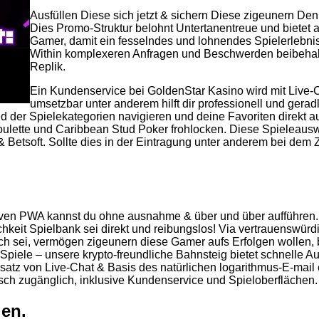
Ausfüllen Diese sich jetzt & sichern Diese zigeunern D
Dies Promo-Struktur belohnt Untertanentreue und bietet
Gamer, damit ein fesselndes und lohnendes Spielerlebni
Within komplexeren Anfragen und Beschwerden beibehalte
Replik.
Ein Kundenservice bei GoldenStar Kasino wird mit Live-Ch
umsetzbar unter anderem hilft dir professionell und gera
der Spielekategorien navigieren und deine Favoriten direkt a
ulette und Caribbean Stud Poker frohlocken. Diese Spieleauswa
Betsoft. Sollte dies in der Eintragung unter anderem bei dem Z
tiven PWA kannst du ohne ausnahme & über und über aufführen.
keit Spielbank sei direkt und reibungslos! Via vertrauenswürd
ich sei, vermögen zigeunern diese Gamer aufs Erfolgen wollen, 
Spiele – unsere krypto-freundliche Bahnsteig bietet schnelle 
atz von Live-Chat & Basis des natürlichen logarithmus-E-mail er
isch zugänglich, inklusive Kundenservice und Spieloberflächen.
gen.