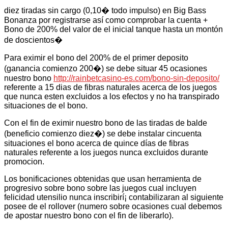
diez tiradas sin cargo (0,10� todo impulso) en Big Bass
Bonanza por registrarse así­ como comprobar la cuenta +
Bono de 200% del valor de el inicial tanque hasta un montón
de doscientos�
Para eximir el bono del 200% de el primer deposito
(ganancia comienzo 200�) se debe situar 45 ocasiones
nuestro bono
http://rainbetcasino-es.com/bono-sin-deposito/
referente a 15 dias de fibras naturales acerca de los juegos
que nunca esten excluidos a los efectos y no ha transpirado
situaciones de el bono.
Con el fin de eximir nuestro bono de las tiradas de balde
(beneficio comienzo diez�) se debe instalar cincuenta
situaciones el bono acerca de quince días de fibras
naturales referente a los juegos nunca excluidos durante
promocion.
Los bonificaciones obtenidas que usan herramienta de
progresivo sobre bono sobre las juegos cual incluyen
felicidad utensilio nunca inscribirí¡ contabilizaran al siguiente
posee de el rollover (numero sobre ocasiones cual debemos
de apostar nuestro bono con el fin de liberarlo).