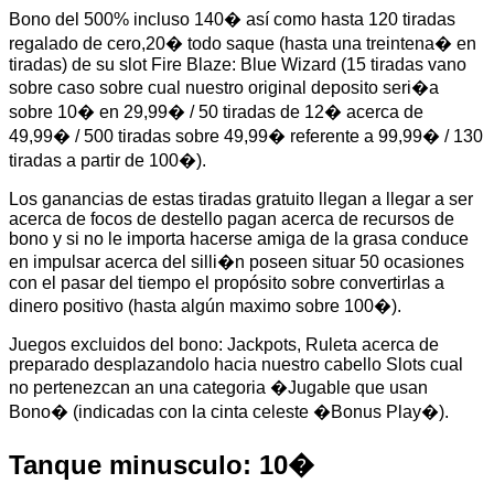
Bono del 500% incluso 140� así­ como hasta 120 tiradas
regalado de cero,20� todo saque (hasta una treintena� en
tiradas) de su slot Fire Blaze: Blue Wizard (15 tiradas vano
sobre caso sobre cual nuestro original deposito seri�a
sobre 10� en 29,99� / 50 tiradas de 12� acerca de
49,99� / 500 tiradas sobre 49,99� referente a 99,99� / 130
tiradas a partir de 100�).
Los ganancias de estas tiradas gratuito llegan a llegar a ser
acerca de focos de destello pagan acerca de recursos de
bono y si no le importa hacerse amiga de la grasa conduce
en impulsar acerca del silli�n poseen situar 50 ocasiones
con el pasar del tiempo el propósito sobre convertirlas a
dinero positivo (hasta algún maximo sobre 100�).
Juegos excluidos del bono: Jackpots, Ruleta acerca de
preparado desplazandolo hacia nuestro cabello Slots cual
no pertenezcan an una categoria �Jugable que usan
Bono� (indicadas con la cinta celeste �Bonus Play�).
Tanque minusculo: 10�