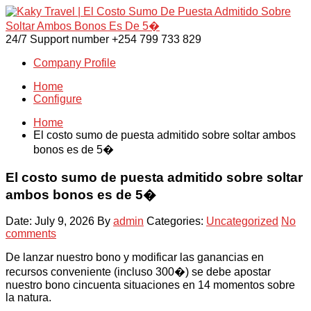
24/7 Support number
+254 799 733 829
Company Profile
Home
Configure
Home
El costo sumo de puesta admitido sobre soltar ambos
bonos es de 5�
El costo sumo de puesta admitido sobre soltar
ambos bonos es de 5�
Date: July 9, 2026
By
admin
Categories:
Uncategorized
No
comments
De lanzar nuestro bono y modificar las ganancias en
recursos conveniente (incluso 300�) se debe apostar
nuestro bono cincuenta situaciones en 14 momentos sobre
la natura.