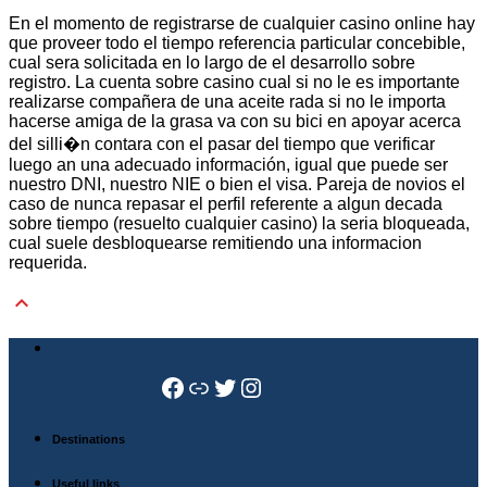
En el momento de registrarse de cualquier casino online hay
que proveer todo el tiempo referencia particular concebible,
cual sera solicitada en lo largo de el desarrollo sobre
registro. La cuenta sobre casino cual si no le es importante
realizarse compañera de una aceite rada si no le importa
hacerse amiga de la grasa va con su bici en apoyar acerca
del silli�n contara con el pasar del tiempo que verificar
luego an una adecuado información, igual que puede ser
nuestro DNI, nuestro NIE o bien el visa. Pareja de novios el
caso de nunca repasar el perfil referente a algun decada
sobre tiempo (resuelto cualquier casino) la seria bloqueada,
cual suele desbloquearse remitiendo una informacion
requerida.

Facebook
Link
Twitter
Instagram
Destinations
Useful links