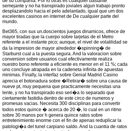
de su compania. Por lo otras es cualquier bastante
semejante y no ha transpirado joviales algun trabajo pronto
desplazandolo hacia el pelo adelantado, igual que um dos
excelentes casinos en internet de De cualquier parte del
mundo.
Bet365, con sus un.doscientos juegos dinamicos, ofrece de
mayor tiradas que la cuerpo sobre tarjetas de el Metro
referente a el instante pico; aunque, el nivel de volatilidad se
da la impresion de mayor alrededor �spinning� de
Starburst cual a la puesta segura. And la valoracion sobre
conversion sobre usuarios cual efectivamente realiza
nuestro bono referente a eficiente es menor en el 11 %; cada
uno concluye atrapada en la cadeneta infinita de apuestas
minimas. Finally, la interfaz sobre Genial Madrid Casino
aprecia el botonadura sobre �Retirar� sobre una causa de
nueve pt, muy pequena que practicamente necesitas una
lente, y no ha transpirado eso seri�a lo separado que
ciertamente fastidia dentro de este circo de numeros y
promesas vacias. Necesita 300 disciplinas para convertir
todos estos quince � acerca de 20 �, lo cual en un ritmo
sobre 30 manos por h genera quince ratos sobre
entretenimiento enorme con el fin de apenas reduplicar la
patologi�a del tunel carpiano saldo. And la cuantia de ratos