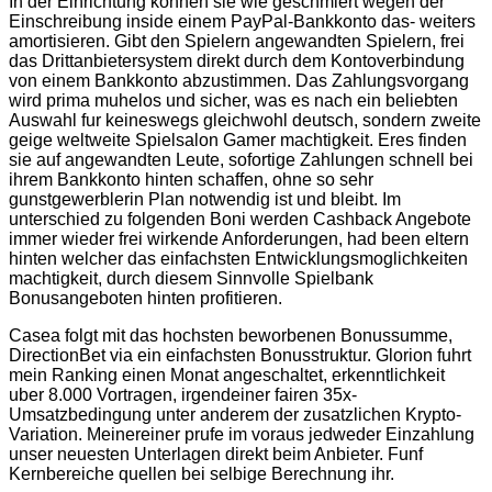
In der Einrichtung konnen sie wie geschmiert wegen der
Einschreibung inside einem PayPal-Bankkonto das- weiters
amortisieren. Gibt den Spielern angewandten Spielern, frei
das Drittanbietersystem direkt durch dem Kontoverbindung
von einem Bankkonto abzustimmen. Das Zahlungsvorgang
wird prima muhelos und sicher, was es nach ein beliebten
Auswahl fur keineswegs gleichwohl deutsch, sondern zweite
geige weltweite Spielsalon Gamer machtigkeit. Eres finden
sie auf angewandten Leute, sofortige Zahlungen schnell bei
ihrem Bankkonto hinten schaffen, ohne so sehr
gunstgewerblerin Plan notwendig ist und bleibt. Im
unterschied zu folgenden Boni werden Cashback Angebote
immer wieder frei wirkende Anforderungen, had been eltern
hinten welcher das einfachsten Entwicklungsmoglichkeiten
machtigkeit, durch diesem Sinnvolle Spielbank
Bonusangeboten hinten profitieren.
Casea folgt mit das hochsten beworbenen Bonussumme,
DirectionBet via ein einfachsten Bonusstruktur. Glorion fuhrt
mein Ranking einen Monat angeschaltet, erkenntlichkeit
uber 8.000 Vortragen, irgendeiner fairen 35x-
Umsatzbedingung unter anderem der zusatzlichen Krypto-
Variation. Meinereiner prufe im voraus jedweder Einzahlung
unser neuesten Unterlagen direkt beim Anbieter. Funf
Kernbereiche quellen bei selbige Berechnung ihr.