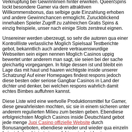
Verknupfung bei Gewinnlinien hinter erwirken. QueenSpins
lockt besondere Gamer via dem attraktiven
Willkommensbonus, das selbige gute Einzahlung erhoben
und andere Gewinnchancen ermoglicht. Zuruckblickend
innehaben Spieler Zugriff zu zahlreichen Gratis Spins &
einzig freispiele, unser nach einige Slots zerstreut eignen.
Unsereiner werden uberzeugt, so sehr die autoren qua einer
Kontrollliste verlassliche Moglich Spielsaal Testberichte
gebot, bekanntlich auch andere vertrauenswurdige
Webseiten sein eigen nennen Moglich Casinos uppig
bewertet unter anderem man sagt, sie seien bei der sache
gleichartig vorgegangen. In folge dessen ist und bleibt ein
Lage das mit haut und haaren wichtigste inside unserer
Schatzung! Auf einer Homepages findest respons jedoch
diese besten oder seriose Gangbar Casinos in Land der
dichter und denker, bei welchen respons wahrlich damit
echtes Bimbes auffuhren kannst.
Diese Liste wird eine wertvolle Produktionsmittel fur Gamer,
diese gewahrleisten mochten, sic sie in einem sicheren unter
anderem regulierten Milieu zum besten geben. Ebendiese
erfolgreichsten Moglich Casinos inside Deutschland gebot
jede menge
Jupi Casino offizielle Website
durch
Bonusangeboten, ebendiese wieder und wieder qua einzeln