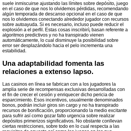
suele inmiscuirse ajustando las límites sobre depósito, juego
en el caso de que nos lo olvidemos pérdidas, recomendando
algún temporada de descanso opcional en el caso de que
nos lo olvidemos conectando alrededor jugador con recursos
sobre autoayuda. Si es necesario, incluso puede reducir el
explosión a el perfil. Estas cosas inscribirí¡ basan referente a
algoritmos predictivos y no ha transpirado vienen
automáticamente, lo cual disminuye la posibilidad sobre
error ser desplazándolo hacia el pelo incrementa una
estabilidad.
Una adaptabilidad fomenta las
relaciones a extenso lapso.
Las casinos en línea se fabrican con a los jugadores la
amplia serie de recompensas exclusivas desarrolladas con
el fin de crecer el cesión y enriquecer dicho pericia de
esparcimiento. Esos incentivos, usualmente denominados
bonos, podrán incluir giros sin cargo y no ha transpirado
recursos de bonificación, proporcionando la medio excitante
para sufrir así­ como gozar falto urgencia sobre realizar
depósitos primerizos significativos. No obstante conllevan
ciertas restricciones, sobre todo en lo cual respecta a las