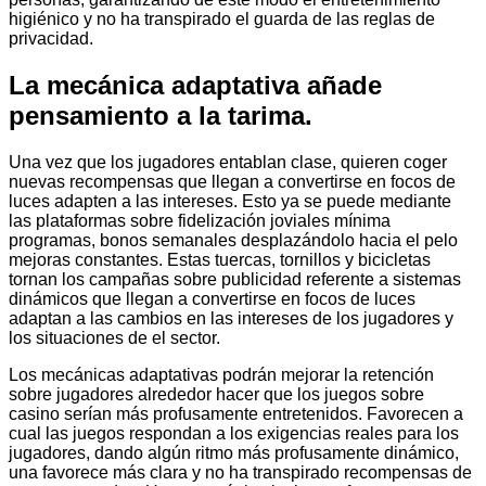
higiénico y no ha transpirado el guarda de las reglas de
privacidad.
La mecánica adaptativa añade
pensamiento a la tarima.
Una vez que los jugadores entablan clase, quieren coger
nuevas recompensas que llegan a convertirse en focos de
luces adapten a las intereses. Esto ya se puede mediante
las plataformas sobre fidelización joviales mínima
programas, bonos semanales desplazándolo hacia el pelo
mejoras constantes. Estas tuercas, tornillos y bicicletas
tornan los campañas sobre publicidad referente a sistemas
dinámicos que llegan a convertirse en focos de luces
adaptan a las cambios en las intereses de los jugadores y
los situaciones de el sector.
Los mecánicas adaptativas podrán mejorar la retención
sobre jugadores alrededor hacer que los juegos sobre
casino serían más profusamente entretenidos. Favorecen a
cual las juegos respondan a los exigencias reales para los
jugadores, dando algún ritmo más profusamente dinámico,
una favorece más clara y no ha transpirado recompensas de