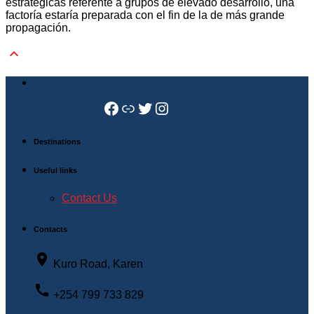
estratégicas referente a grupos de elevado desarrollo, una
factoría estaría preparada con el fin de la de más grande
propagación.

Facebook
Link
Twitter
Instagram
Destinations
Useful links
Contact Us
Contacts
place
Kuro Road, Karen
call
+254 799 733 829