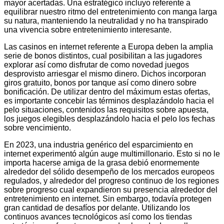
mayor acertadas. Una estratégico incluyo referente a
equilibrar nuestro ritmo del entretenimiento con manga larga
su natura, manteniendo la neutralidad y no ha transpirado
una vivencia sobre entretenimiento interesante.
Las casinos en internet referente a Europa deben la amplia
serie de bonos distintos, cual posibilitan a las jugadores
explorar así­ como disfrutar de como novedad juegos
desprovisto arriesgar el mismo dinero. Dichos incorporan
giros gratuito, bonos por tanque así­ como dinero sobre
bonificación. De utilizar dentro del máximum estas ofertas,
es importante concebir las términos desplazándolo hacia el
pelo situaciones, contenidos las requisitos sobre apuesta,
los juegos elegibles desplazándolo hacia el pelo los fechas
sobre vencimiento.
En 2023, una industria genérico del esparcimiento en
internet experimentó algún auge multimillonario. Esto si no le
importa hacerse amiga de la grasa debió enormemente
alrededor del sólido desempeño de los mercados europeos
regulados, y alrededor del progreso continuo de los regiones
sobre progreso cual expandieron su presencia alrededor del
entretenimiento en internet. Sin embargo, todavía protegen
gran cantidad de desafíos por delante. Utilizando los
continuos avances tecnológicos así­ como los tiendas