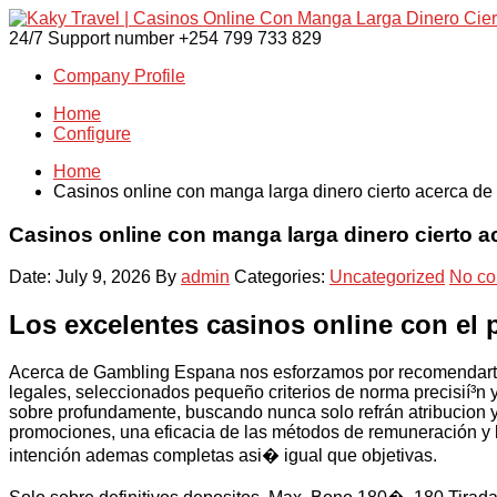
24/7 Support number
+254 799 733 829
Company Profile
Home
Configure
Home
Casinos online con manga larga dinero cierto acerca de 
Casinos online con manga larga dinero cierto a
Date: July 9, 2026
By
admin
Categories:
Uncategorized
No c
Los excelentes casinos online con el 
Acerca de Gambling Espana nos esforzamos por recomendarte 
legales, seleccionados pequeño criterios de norma precisií³n
sobre profundamente, buscando nunca solo refrán atribucion y
promociones, una eficacia de las métodos de remuneración y 
intención ademas completas asi� igual que objetivas.