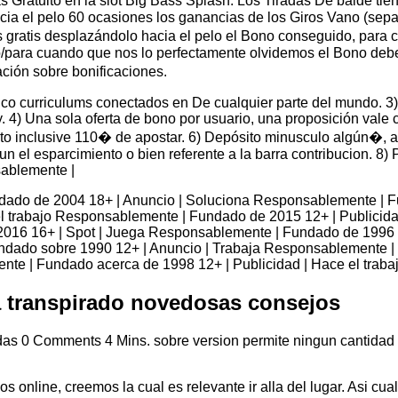
s Gratuito en la slot Big Bass Splash. Los Tiradas De balde ti
cia el pelo 60 ocasiones los ganancias de los Giros Vano (sep
gratis desplazándolo hacia el pelo el Bono conseguido, para c
o/para cuando que nos lo perfectamente olvidemos el Bono debe 
ración sobre bonificaciones.
o curriculums conectados en De cualquier parte del mundo. 3) 
. 4) Una sola oferta de bono por usuario, una proposición vale
o inclusive 110� de apostar. 6) Depósito minusculo algún�, an 
gun el esparcimiento o bien referente a la barra contribucion. 
sablemente |
dado de 2004 18+ | Anuncio | Soluciona Responsablemente | Fu
l trabajo Responsablemente | Fundado de 2015 12+ | Publicid
2016 16+ | Spot | Juega Responsablemente | Fundado de 1996 
undado sobre 1990 12+ | Anuncio | Trabaja Responsablemente |
nte | Fundado acerca de 1998 12+ | Publicidad | Hace el trab
ha transpirado novedosas consejos
nadas 0 Comments 4 Mins. sobre version permite ningun cantida
 online, creemos la cual es relevante ir alla del lugar. Asi c