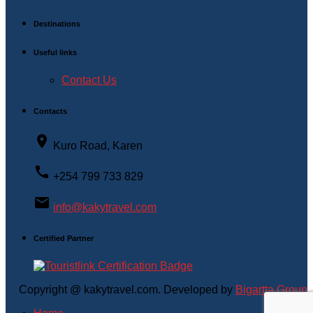
Destinations
Useful links
Contact Us
Contacts
place
Kuro Road, Karen
call
+254 799 733 829
email
info@kakytravel.com
Certified Partner
Copyright @ kakytravel.com. Developed by
Bigartta Group