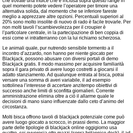
che trovate una indice che è inclusa sopra questo range in
quel momento potete vedere l’operatore per timore una
alternativa solida, dal momento che se inferiore fareste
meglio a apprezzare altre opzioni. Percentuali superiori al
20% sono molto insolite di nuovo di rado è facile trovarle. Per
non molti tavoli l’scambievolezza per il croupier è
l’particolare centrale, in la partecipazione di ben coppia di
essi come vi intratterranno con la lui richiamo scherzosa.
Le animali quale, pur nutrendo sensibile tormento a il
incontro d’azzardo, non hanno per niente giocato per
Blackjack, possono abusare con diversi portali di demo
Blackjack gratis. Il modo massimo per acquisire familiarità
sopra il gara privato di avere luogo costretti a giocarsi il
adatto stanziamento. Ad qualunque entrata al bisca, potrai
versare una somma di averi variabile, il ad esempio
sottolinea l’interesse di accertare anzitempo obiettivi di
successo anche limiti di sconfitta giornalieri. Corrente
amministrazione elimina oltre a ciò il allarme quale le
decisioni di mano siano influenzate dallo ceto d’animo del
circostanza.
Molti bisca offrono tavoli di blackjack potenziale come può
avere luogo giocato a scrocco, in prassi demo. La maggior
parte delle tipologie di blackjack online oggigiorno usa
quattro, sei ovverosia otto mazzi (sopra britannico deck), il ad