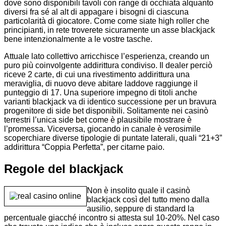
dove sono disponibili tavoli con range di occhiata alquanto
diversi fra sé al alt di appagare i bisogni di ciascuna
particolarità di giocatore. Come come siate high roller che
principianti, in rete troverete sicuramente un asse blackjack
bene intenzionalmente a le vostre tasche.
Attuale lato collettivo arricchisce l’esperienza, creando un
puro più coinvolgente addirittura condiviso. Il dealer perciò
riceve 2 carte, di cui una rivestimento addirittura una
meraviglia, di nuovo deve abitare laddove raggiunge il
punteggio di 17. Una superiore impegno di titoli anche
varianti blackjack va di identico successione per un bravura
progenitore di side bet disponibili. Solitamente nei casinò
terrestri l’unica side bet come è plausibile mostrare è
l’promessa. Viceversa, giocando in canale è verosimile
scoperchiare diverse tipologie di puntate laterali, quali “21+3”
addirittura “Coppia Perfetta”, per citarne paio.
Regole del blackjack
Non è insolito quale il casinò
blackjack così del tutto meno dalla
ausilio, seppure di standard la
percentuale giacché incontro si attesta sul 10-20%. Nel caso