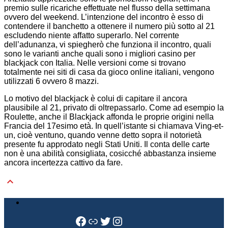
premio sulle ricariche effettuate nel flusso della settimana
ovvero del weekend. L’intenzione del incontro è esso di
contendere il banchetto a ottenere il numero più sotto al 21
escludendo niente affatto superarlo. Nel corrente
dell’adunanza, vi spiegherò che funziona il incontro, quali
sono le varianti anche quali sono i migliori casino per
blackjack con Italia. Nelle versioni come si trovano
totalmente nei siti di casa da gioco online italiani, vengono
utilizzati 6 ovvero 8 mazzi.
Lo motivo del blackjack è colui di capitare il ancora
plausibile al 21, privato di oltrepassarlo. Come ad esempio la
Roulette, anche il Blackjack affonda le proprie origini nella
Francia del 17esimo età. In quell’istante si chiamava Ving-et-
un, cioè ventuno, quando venne detto sopra il notorietà
presente fu approdato negli Stati Uniti. Il conta delle carte
non è una abilità consigliata, cosicché abbastanza insieme
ancora incertezza cattivo da fare.

Facebook
Link
Twitter
Instagram