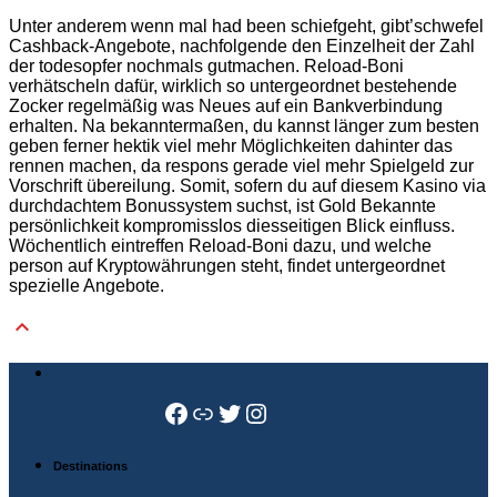
Unter anderem wenn mal had been schiefgeht, gibt’schwefel
Cashback-Angebote, nachfolgende den Einzelheit der Zahl
der todesopfer nochmals gutmachen. Reload-Boni
verhätscheln dafür, wirklich so untergeordnet bestehende
Zocker regelmäßig was Neues auf ein Bankverbindung
erhalten. Na bekanntermaßen, du kannst länger zum besten
geben ferner hektik viel mehr Möglichkeiten dahinter das
rennen machen, da respons gerade viel mehr Spielgeld zur
Vorschrift übereilung. Somit, sofern du auf diesem Kasino via
durchdachtem Bonussystem suchst, ist Gold Bekannte
persönlichkeit kompromisslos diesseitigen Blick einfluss.
Wöchentlich eintreffen Reload-Boni dazu, und welche
person auf Kryptowährungen steht, findet untergeordnet
spezielle Angebote.

Facebook
Link
Twitter
Instagram
Destinations