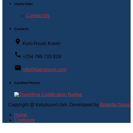
Useful links
Contact Us
Contacts
place
Kuro Road, Karen
call
+254 799 733 829
email
info@kakytravel.com
Certified Partner
Copyright @ kakytravel.com. Developed by
Bigartta Group
Home
Configure