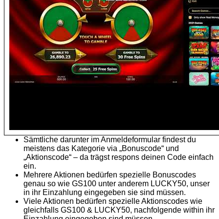
Sämtliche darunter im Anmeldeformular findest du
meistens das Kategorie via „Bonuscode“ und
„Aktionscode“ – da trägst respons deinen Code einfach
ein.
Mehrere Aktionen bedürfen spezielle Bonuscodes
genau so wie GS100 unter anderem LUCKY50, unser
in ihr Einzahlung eingegeben sie sind müssen.
Viele Aktionen bedürfen spezielle Aktionscodes wie
gleichfalls GS100 & LUCKY50, nachfolgende within ihr
Einzahlung eingegeben sind müssen.