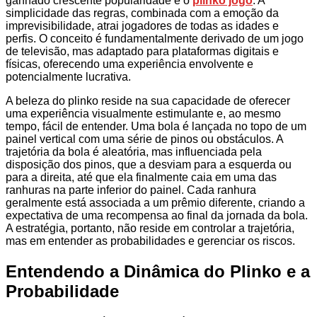
ganhado crescente popularidade é o
plinko jogo
. A
simplicidade das regras, combinada com a emoção da
imprevisibilidade, atrai jogadores de todas as idades e
perfis. O conceito é fundamentalmente derivado de um jogo
de televisão, mas adaptado para plataformas digitais e
físicas, oferecendo uma experiência envolvente e
potencialmente lucrativa.
A beleza do plinko reside na sua capacidade de oferecer
uma experiência visualmente estimulante e, ao mesmo
tempo, fácil de entender. Uma bola é lançada no topo de um
painel vertical com uma série de pinos ou obstáculos. A
trajetória da bola é aleatória, mas influenciada pela
disposição dos pinos, que a desviam para a esquerda ou
para a direita, até que ela finalmente caia em uma das
ranhuras na parte inferior do painel. Cada ranhura
geralmente está associada a um prêmio diferente, criando a
expectativa de uma recompensa ao final da jornada da bola.
A estratégia, portanto, não reside em controlar a trajetória,
mas em entender as probabilidades e gerenciar os riscos.
Entendendo a Dinâmica do Plinko e a
Probabilidade