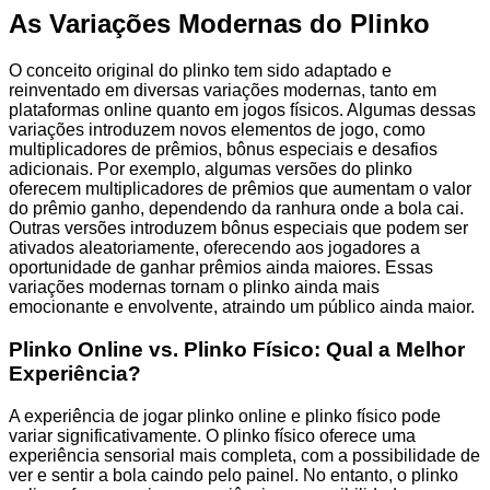
As Variações Modernas do Plinko
O conceito original do plinko tem sido adaptado e
reinventado em diversas variações modernas, tanto em
plataformas online quanto em jogos físicos. Algumas dessas
variações introduzem novos elementos de jogo, como
multiplicadores de prêmios, bônus especiais e desafios
adicionais. Por exemplo, algumas versões do plinko
oferecem multiplicadores de prêmios que aumentam o valor
do prêmio ganho, dependendo da ranhura onde a bola cai.
Outras versões introduzem bônus especiais que podem ser
ativados aleatoriamente, oferecendo aos jogadores a
oportunidade de ganhar prêmios ainda maiores. Essas
variações modernas tornam o plinko ainda mais
emocionante e envolvente, atraindo um público ainda maior.
Plinko Online vs. Plinko Físico: Qual a Melhor
Experiência?
A experiência de jogar plinko online e plinko físico pode
variar significativamente. O plinko físico oferece uma
experiência sensorial mais completa, com a possibilidade de
ver e sentir a bola caindo pelo painel. No entanto, o plinko