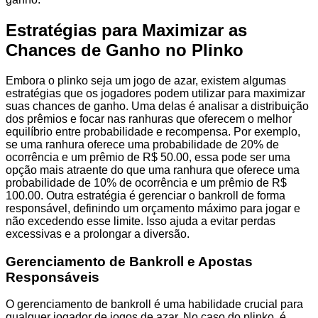
Estratégias para Maximizar as
Chances de Ganho no Plinko
Embora o plinko seja um jogo de azar, existem algumas
estratégias que os jogadores podem utilizar para maximizar
suas chances de ganho. Uma delas é analisar a distribuição
dos prêmios e focar nas ranhuras que oferecem o melhor
equilíbrio entre probabilidade e recompensa. Por exemplo,
se uma ranhura oferece uma probabilidade de 20% de
ocorrência e um prêmio de R$ 50.00, essa pode ser uma
opção mais atraente do que uma ranhura que oferece uma
probabilidade de 10% de ocorrência e um prêmio de R$
100.00. Outra estratégia é gerenciar o bankroll de forma
responsável, definindo um orçamento máximo para jogar e
não excedendo esse limite. Isso ajuda a evitar perdas
excessivas e a prolongar a diversão.
Gerenciamento de Bankroll e Apostas
Responsáveis
O gerenciamento de bankroll é uma habilidade crucial para
qualquer jogador de jogos de azar. No caso do plinko, é