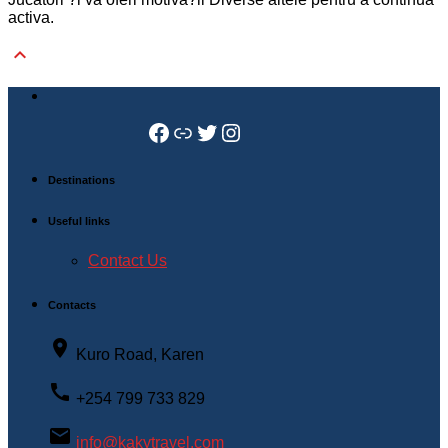
activa.

Facebook
Link
Twitter
Instagram
Destinations
Useful links
Contact Us
Contacts
place
Kuro Road, Karen
call
+254 799 733 829
email
info@kakytravel.com