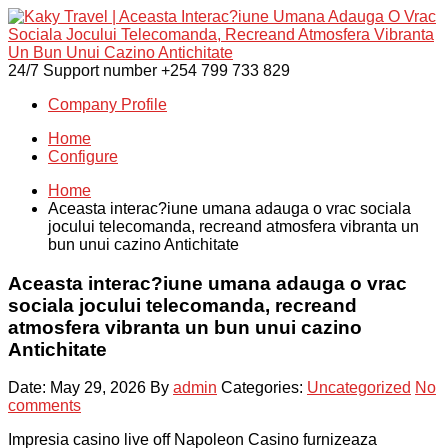
24/7 Support number
+254 799 733 829
Company Profile
Home
Configure
Home
Aceasta interac?iune umana adauga o vrac sociala
jocului telecomanda, recreand atmosfera vibranta un
bun unui cazino Antichitate
Aceasta interac?iune umana adauga o vrac
sociala jocului telecomanda, recreand
atmosfera vibranta un bun unui cazino
Antichitate
Date: May 29, 2026
By
admin
Categories:
Uncategorized
No
comments
Impresia casino live off Napoleon Casino furnizeaza