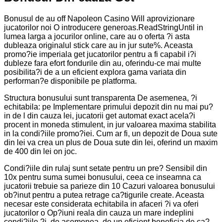
Bonusul de au off Napoleon Casino Will aprovizionare
jucatorilor noi O introducere generoas.ReadStringUntil in
lumea larga a jocurilor online, care au o oferta ?i asta
dubleaza originalul stick care au in jur sute%. Aceasta
promo?ie imperiala get jucatorilor pentru a fi capabil i?i
dubleze fara efort fondurile din au, oferindu-ce mai multe
posibilita?i de a un eficient explora gama variata din
performan?e disponibile pe platforma.
Structura bonusului sunt transparenta De asemenea, ?i
echitabila: pe Implementare primului depozit din nu mai pu?
in de l din cauza lei, jucatorii get automat exact acela?i
procent in moneda stimulent, in jur valoarea maxima stabilita
in la condi?iile promo?iei. Cum ar fi, un depozit de Doua sute
din lei va crea un plus de Doua sute din lei, oferind un maxim
de 400 din lei on joc.
Condi?iile din rulaj sunt setate pentru un pre? Sensibil din
10x pentru suma sumei bonusului, ceea ce inseamna ca
jucatorii trebuie sa parieze din 10 Cazuri valoarea bonusului
ob?inut pentru a putea retrage ca?tigurile create. Aceasta
necesar este considerata echitabila in afaceri ?i va oferi
jucatorilor o Op?iuni reala din cauza un mare indeplini
condi?iile ?i, de asemenea, de un eficient beneficia de ca?