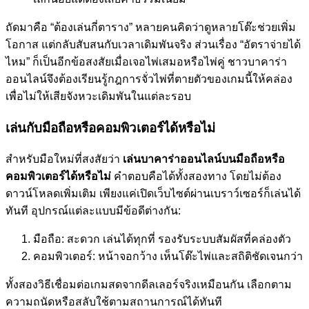
ถัดมาคือ “ต้องเล่นกี่ตาราง” หลายคนคิดว่าดูหลายโต๊ะช่วยเพิ่ม
โอกาส แต่กลับสับสนกับเวลาเดิมพันจริง ส่วนเรื่อง “อัตราจ่ายได้
ไหม” ก็เป็นอีกข้อสงสัยเมื่อเจอไพ่เสมอหรือไพ่คู่ ชาวบาคาร่า
ออนไลน์จึงต้องเรียนรู้กฎการจั่วไพ่ที่ตายตัวของเกมนี้ให้คล่อง
เพื่อไม่ให้เสียจังหวะเดิมพันในแต่ละรอบ
เล่นกับมือถือหรือคอมพิวเตอร์ได้หรือไม่
สำหรับมือใหม่ที่สงสัยว่า
เล่นบาคาร่าออนไลน์บนมือถือหรือ
คอมพิวเตอร์ได้หรือไม่
คำตอบคือได้ทั้งสองทาง โดยไม่ต้อง
ดาวน์โหลดเพิ่มเติม เพียงแค่เปิดเว็บไซต์ผ่านเบราว์เซอร์ก็เล่นได้
ทันที อุปกรณ์แต่ละแบบมีข้อดีต่างกัน:
มือถือ: สะดวก เล่นได้ทุกที่ รองรับระบบสัมผัสที่คล่องตัว
คอมพิวเตอร์: หน้าจอกว้าง เห็นโต๊ะไพ่และสถิติชัดเจนกว่า
ทั้งสองวิธีเชื่อมต่อเกมสดจากดีลเลอร์จริงเหมือนกัน เลือกตาม
ความถนัดหรือสลับใช้ตามสถานการณ์ได้ทันที