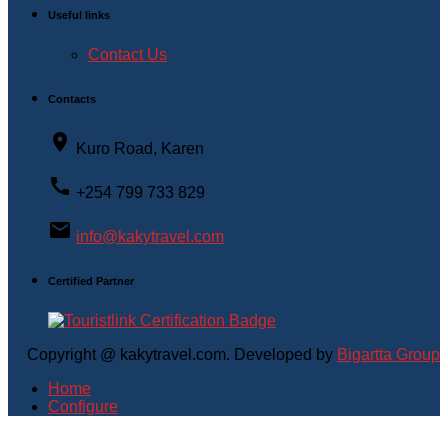
Useful links
Contact Us
Contacts
place
Kuro Road, Karen
call
+254 799 733 829
email
info@kakytravel.com
Certified Partner
Copyright @ kakytravel.com. Developed by
Bigartta Group
Home
Configure