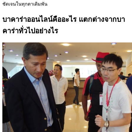
ชัดเจนในทุกตาเดิมพัน
บาคาร่าออนไลน์คืออะไร แตกต่างจากบา
คาร่าทั่วไปอย่างไร