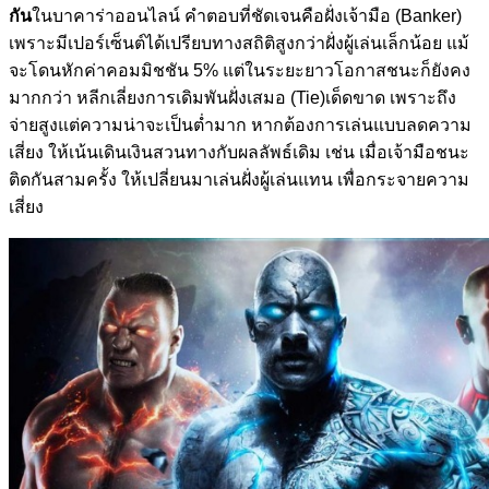
กัน
ในบาคาร่าออนไลน์ คำตอบที่ชัดเจนคือฝั่งเจ้ามือ (Banker)
เพราะมีเปอร์เซ็นต์ได้เปรียบทางสถิติสูงกว่าฝั่งผู้เล่นเล็กน้อย แม้
จะโดนหักค่าคอมมิชชัน 5% แต่ในระยะยาวโอกาสชนะก็ยังคง
มากกว่า หลีกเลี่ยงการเดิมพันฝั่งเสมอ (Tie)เด็ดขาด เพราะถึง
จ่ายสูงแต่ความน่าจะเป็นต่ำมาก หากต้องการเล่นแบบลดความ
เสี่ยง ให้เน้นเดินเงินสวนทางกับผลลัพธ์เดิม เช่น เมื่อเจ้ามือชนะ
ติดกันสามครั้ง ให้เปลี่ยนมาเล่นฝั่งผู้เล่นแทน เพื่อกระจายความ
เสี่ยง