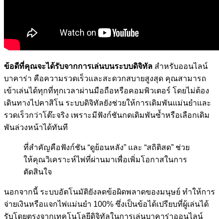
ข้อดีที่คุณจะได้รับจากการเล่นบนระบบดิจิทัล
สำหรับออนไลน์
บาคาร่า คือความรวดเร็วและสะดวกสบายสูงสุด คุณสามารถ
เข้าเล่นได้ทุกที่ทุกเวลาผ่านมือถือหรือคอมพิวเตอร์ โดยไม่ต้อง
เดินทางไปคาสิโน ระบบดิจิทัลยังช่วยให้การเดิมพันแม่นยำและ
รวดเร็วกว่าโต๊ะจริง เพราะมีฟังก์ชันกดเดิมพันซ้ำหรือเลือกเดิม
พันล่วงหน้าได้ทันที
ที่สำคัญคือฟังก์ชัน “ดูย้อนหลัง” และ “สถิติสด” ช่วย
ให้คุณวิเคราะห์ไพ่ที่ผ่านมาเพื่อเพิ่มโอกาสในการ
ตัดสินใจ
นอกจากนี้ ระบบอัตโนมัติยังลดข้อผิดพลาดของมนุษย์ ทำให้การ
จ่ายเงินหรือแจกไพ่แม่นยำ 100% ซึ่งเป็นข้อได้เปรียบที่ผู้เล่นได้
รับโดยตรงจากเทคโนโลยีดิจิทัลในการเล่นบาคาร่าออนไลน์