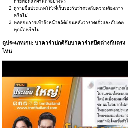
ถ่ายทอดสดผ่านตัวอย่างฟรี
ดูรายชื่อประเภทโต๊ะที่เว็บรองรับว่าตรงกับความต้องการ
หรือไม่
ทดสอบการเข้าถึงหน้าสถิติย้อนหลังว่ารวดเร็วและอัปเดต
ทุกมือหรือไม่
ดูประเภทเกม: บาคาร่าปกติกับบาคาร่าสปีดต่างกันตรง
ไหน